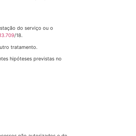
estação do serviço ou o
13.709
/18.
utro tratamento.
tes hipóteses previstas no
acessos não autorizados e de