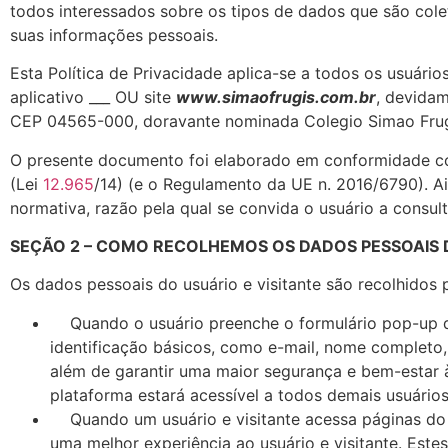
todos interessados sobre os tipos de dados que são cole
suas informações pessoais.
Esta Política de Privacidade aplica-se a todos os usuário
aplicativo ___ OU site
www.simaofrugis.com.br
, devidam
CEP 04565-000, doravante nominada Colegio Simao Frug
O presente documento foi elaborado em conformidade co
(Lei
12.965
/14) (e o Regulamento da UE n. 2016/6790). A
normativa, razão pela qual se convida o usuário a consul
SEÇÃO 2 – COMO RECOLHEMOS OS DADOS PESSOAIS D
Os dados pessoais do usuário e visitante são recolhidos 
Quando o usuário preenche o formulário pop-up d
identificação básicos, como e-mail, nome completo, t
além de garantir uma maior segurança e bem-estar às
plataforma estará acessível a todos demais usuários 
Quando um usuário e visitante acessa páginas do 
uma melhor experiência ao usuário e visitante. Est