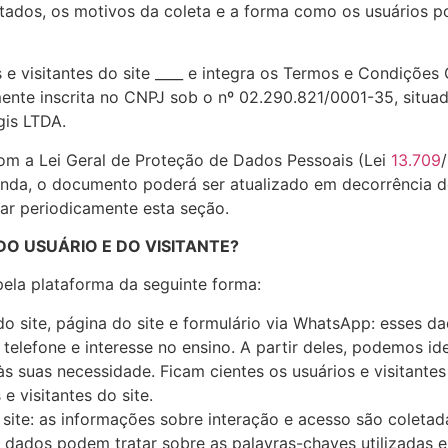
tados, os motivos da coleta e a forma como os usuários p
s e visitantes do site ____ e integra os Termos e Condiçõe
ente inscrita no CNPJ sob o nº 02.290.821/0001-35, situad
is LTDA.
m a Lei Geral de Proteção de Dados Pessoais (Lei
13.709
/
inda, o documento poderá ser atualizado em decorrência d
tar periodicamente esta seção.
O USUÁRIO E DO VISITANTE?
pela plataforma da seguinte forma:
o site, página do site e formulário via WhatsApp: esses d
elefone e interesse no ensino. A partir deles, podemos ident
 suas necessidade. Ficam cientes os usuários e visitantes 
e visitantes do site.
site: as informações sobre interação e acesso são coletad
es dados podem tratar sobre as palavras-chaves utilizadas