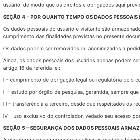
usuário, de modo que os direitos e obrigações aqui prev
SEÇÃO 4 – POR QUANTO TEMPO OS DADOS PESSOAI
Os dados pessoais do usuário e visitante são armazenado
cumprimento das finalidades previstas no presente docu
Os dados podem ser removidos ou anonimizados a pedido 
Ainda, os dados pessoais dos usuários apenas podem ser
artigo 16 da referida lei:
I – cumprimento de obrigação legal ou regulatória pelo c
II – estudo por órgão de pesquisa, garantida, sempre que
III – transferência a terceiro, desde que respeitados os r
IV – uso exclusivo do controlador, vedado seu acesso po
SEÇÃO 5 – SEGURANÇA DOS DADOS PESSOAIS ARMA
A plataforma se compromete a aplicar as medidas técnic