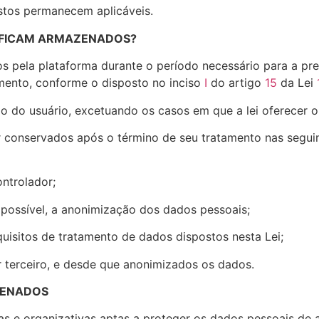
istos permanecem aplicáveis.
S FICAM ARMAZENADOS?
s pela plataforma durante o período necessário para a pr
mento, conforme o disposto no inciso
I
do artigo
15
da Lei
do usuário, excetuando os casos em que a lei oferecer o
 conservados após o término de seu tratamento nas seguin
ontrolador;
 possível, a anonimização dos dados pessoais;
equisitos de tratamento de dados dispostos nesta Lei;
r terceiro, e desde que anonimizados os dados.
ZENADOS
as e organizativas aptas a proteger os dados pessoais de 